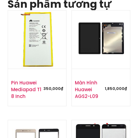
Sản phẩm tương tự
Pin Huawei
Màn Hình
350,000
₫
1,850,000
₫
Mediapad T1
Huawei
8 Inch
AGS2-L09