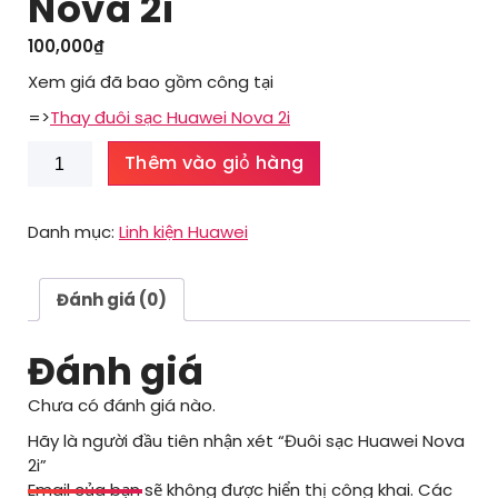
Nova 2i
100,000
₫
Xem giá đã bao gồm công tại
=>
Thay đuôi sạc Huawei Nova 2i
Đuôi
Thêm vào giỏ hàng
sạc
Huawei
Nova
Danh mục:
Linh kiện Huawei
2i
số
lượng
Đánh giá (0)
Đánh giá
Chưa có đánh giá nào.
Hãy là người đầu tiên nhận xét “Đuôi sạc Huawei Nova
2i”
Email của bạn sẽ không được hiển thị công khai.
Các