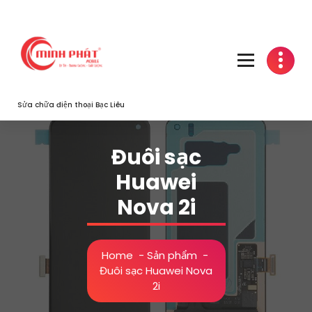
Skip
to
content
Sửa chữa điện thoại Bạc Liêu
Đuôi sạc
Huawei
Nova 2i
Home
-
Sản phẩm
-
Đuôi sạc Huawei Nova
2i