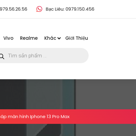
979.56.26.56
Bạc Liêu: 0979.150.456
Vivo
Realme
Khác
Giới Thiệu
m
m
ẩm
áp màn hình Iphone 13 Pro Max