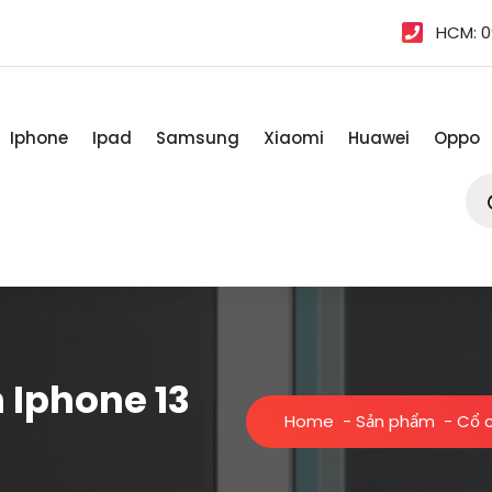
HCM: 0
Iphone
Ipad
Samsung
Xiaomi
Huawei
Oppo
Tì
kiế
sản
ph
 Iphone 13
Home
-
Sản phẩm
-
Cổ c