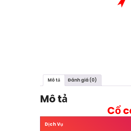
Mô tả
Đánh giá (0)
Mô tả
Cổ c
Dịch Vụ