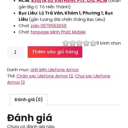
HCM:
830/1A Sư Vạn Hạnh, P13, Q10, HCM
(đoạn
gần Big C Tô Hiến Thành)
Bạc Liêu: Lộ Trà Văn, Khóm 1, Phường 1, Bạc
Liêu
(gần tượng đài chiến thắng Bạc Liêu)
Chat
zalo 0979562656
Chat
fanpage Minh Phát Mobile
0
bình chọn
Chui
Thêm vào giỏ hàng
sạc
Ulefone
Armor
Danh mục:
Linh kiện Ulefone Armor
12
Thẻ:
Chân sạc Ulefone Armor 12
,
Chui sạc Ulefone
số
Armor 12
lượng
Đánh giá (0)
Đánh giá
Chưa có đánh giá nào.