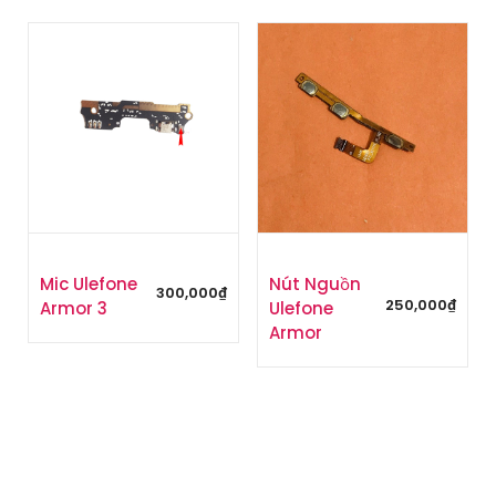
Mic Ulefone
Nút Nguồn
300,000
₫
250,000
₫
Armor 3
Ulefone
Armor