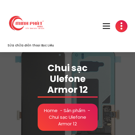
Skip
to
content
Sửa chữa điện thoại Bạc Liêu
Chui sạc
Ulefone
Armor 12
Home
-
Sản phẩm
-
Chui sạc Ulefone
Armor 12