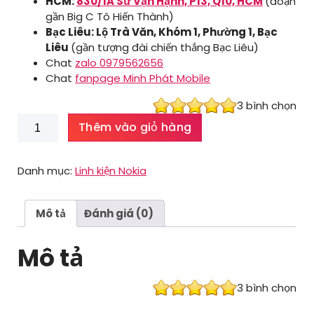
HCM:
830/1A Sư Vạn Hạnh, P13, Q10, HCM
(đoạn
gần Big C Tô Hiến Thành)
Bạc Liêu: Lộ Trà Văn, Khóm 1, Phường 1, Bạc
Liêu
(gần tượng đài chiến thắng Bạc Liêu)
Chat
zalo 0979562656
Chat
fanpage Minh Phát Mobile
3
bình chọn
Chân
Thêm vào giỏ hàng
sạc
Nokia
5.1
Danh mục:
Linh kiện Nokia
Plus
số
lượng
Mô tả
Đánh giá (0)
Mô tả
3
bình chọn