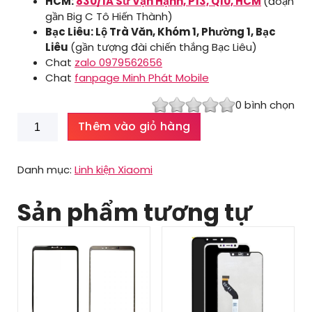
HCM:
830/1A Sư Vạn Hạnh, P13, Q10, HCM
(đoạn
gần Big C Tô Hiến Thành)
Bạc Liêu: Lộ Trà Văn, Khóm 1, Phường 1, Bạc
Liêu
(gần tượng đài chiến thắng Bạc Liêu)
Chat
zalo 0979562656
Chat
fanpage Minh Phát Mobile
0
bình chọn
Rung
Thêm vào giỏ hàng
Xiaomi
Redmi
Note
Danh mục:
Linh kiện Xiaomi
5
Pro
Sản phẩm tương tự
số
lượng