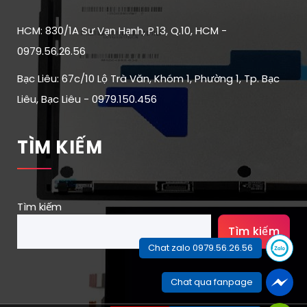
HCM: 830/1A Sư Vạn Hạnh, P.13, Q.10, HCM -
0979.56.26.56
Bạc Liêu: 67c/10 Lộ Trà Văn, Khóm 1, Phường 1, Tp. Bạc
Liêu, Bạc Liêu - 0979.150.456
TÌM KIẾM
Tìm kiếm
Tìm kiếm
Chat zalo 0979.56.26.56
Chat qua fanpage