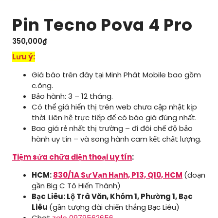
Pin Tecno Pova 4 Pro
350,000
₫
Lưu ý:
Giá báo trên đây tại Minh Phát Mobile bao gồm
c.ông.
Bảo hành: 3 – 12 tháng.
Có thể giá hiển thị trên web chưa cập nhật kịp
thời. Liên hệ trực tiếp để có báo giá đúng nhất.
Bao giá rẻ nhất thị trường – đi đôi chế độ bảo
hành uy tín – và song hành cam kết chất lượng.
Tiệm sửa chữa điện thoại uy tín
:
HCM:
830/1A Sư Vạn Hạnh, P13, Q10, HCM
(đoạn
gần Big C Tô Hiến Thành)
Bạc Liêu: Lộ Trà Văn, Khóm 1, Phường 1, Bạc
Liêu
(gần tượng đài chiến thắng Bạc Liêu)
Chat
zalo 0979562656