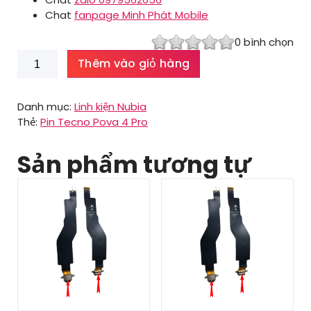
Chat
fanpage Minh Phát Mobile
0
bình chọn
Pin
Thêm vào giỏ hàng
Tecno
Pova
4
Danh mục:
Linh kiện Nubia
Pro
Thẻ:
Pin Tecno Pova 4 Pro
số
lượng
Sản phẩm tương tự