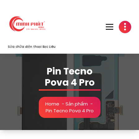
Skip
to
content
Sửa chữa điện thoại Bạc Liêu
Pin Tecno
Pova 4 Pro
Home
-
Sản phẩm
-
Pin Tecno Pova 4 Pro