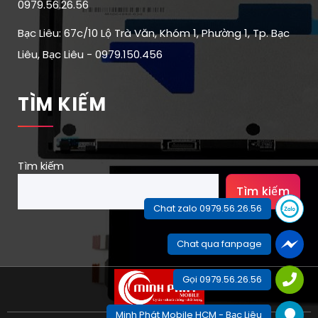
0979.56.26.56
Bạc Liêu: 67c/10 Lộ Trà Văn, Khóm 1, Phường 1, Tp. Bạc
Liêu, Bạc Liêu - 0979.150.456
TÌM KIẾM
Tìm kiếm
Tìm kiếm
Chat zalo 0979.56.26.56
Chat qua fanpage
Gọi 0979.56.26.56
Minh Phát Mobile HCM - Bạc Liêu