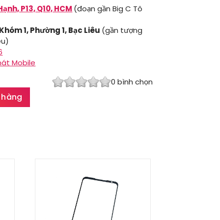
Hạnh, P13, Q10, HCM
(đoạn gần Big C Tô
 Khóm 1, Phường 1, Bạc Liêu
(gần tượng
êu)
6
hát Mobile
0
bình chọn
 hàng