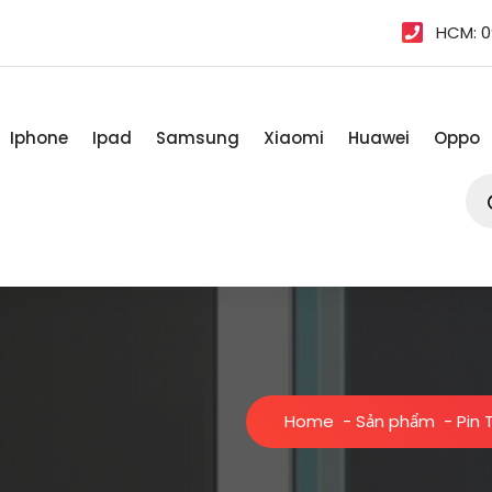
HCM: 0
Iphone
Ipad
Samsung
Xiaomi
Huawei
Oppo
Tì
kiế
sản
ph
Home
-
Sản phẩm
-
Pin 