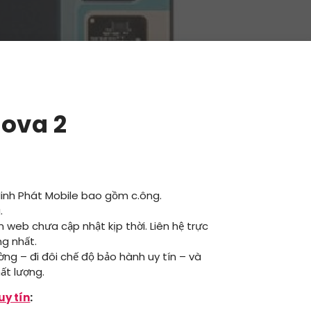
Pova 2
Minh Phát Mobile bao gồm c.ông.
.
ên web chưa cập nhật kịp thời. Liên hệ trực
ng nhất.
ường – đi đôi chế độ bảo hành uy tín – và
ất lượng.
uy tín
: