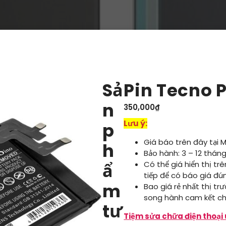
Sả
Pin Tecno 
n
350,000
₫
Lưu ý:
p
Giá báo trên đây tại 
h
Bảo hành: 3 – 12 tháng
ẩ
Có thể giá hiển thị tr
tiếp để có báo giá đú
m
Bao giá rẻ nhất thị tr
song hành cam kết ch
tư
Tiệm sửa chữa điện thoại 