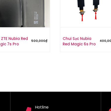
n ZTE Nubia Red
Chui Sạc Nubia
500,000
₫
400,0
gic 7s Pro
Red Magic 6s Pro
Hotline