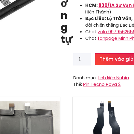
ơ
HCM:
830/1A Sư Vạn 
n
Hiến Thành)
Bạc Liêu: Lộ Trà Văn,
g
đài chiến thắng Bạc Li
Chat
zalo 097956265
tự
Chat
fanpage Minh P
Pin
Thêm vào giỏ
Tecno
Pova
2
Danh mục:
Linh kiện Nubia
số
Thẻ:
Pin Tecno Pova 2
lượng