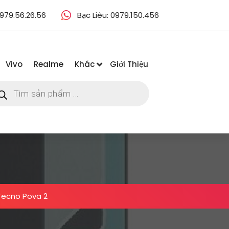
979.56.26.56
Bạc Liêu: 0979.150.456
Vivo
Realme
Khác
Giới Thiệu
m
m
ẩm
Tecno Pova 2