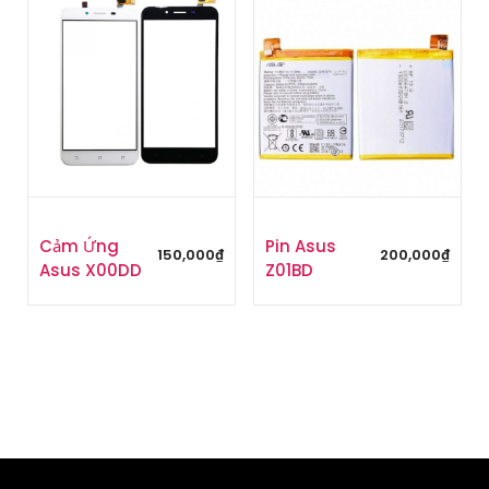
Cảm Ứng
Pin Asus
150,000
₫
200,000
₫
Asus X00DD
Z01BD