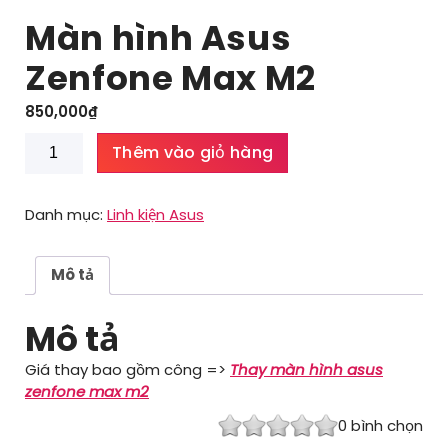
Màn hình Asus
Zenfone Max M2
850,000
₫
Màn
Thêm vào giỏ hàng
hình
Asus
Zenfone
Danh mục:
Linh kiện Asus
Max
M2
số
Mô tả
lượng
Mô tả
Giá thay bao gồm công =>
Thay màn hình asus
zenfone max m2
0
bình chọn