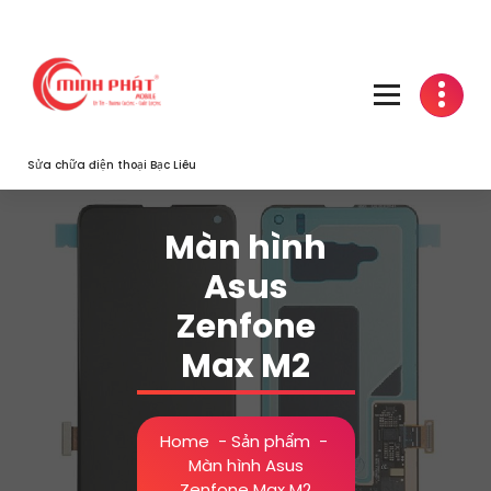
Skip
to
content
Sửa chữa điện thoại Bạc Liêu
Màn hình
Asus
Zenfone
Max M2
Home
-
Sản phẩm
-
Màn hình Asus
Zenfone Max M2