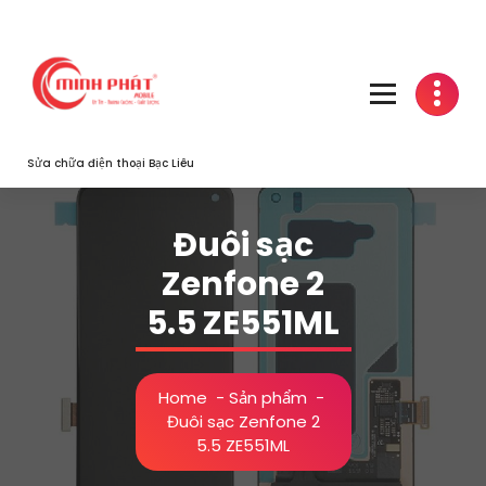
Skip
to
content
Sửa chữa điện thoại Bạc Liêu
Đuôi sạc
Zenfone 2
5.5 ZE551ML
Home
-
Sản phẩm
-
Đuôi sạc Zenfone 2
5.5 ZE551ML