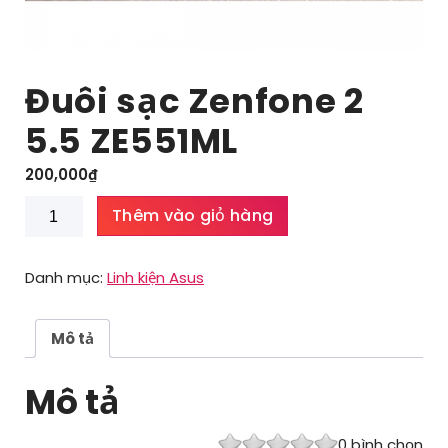
Đuôi sạc Zenfone 2
5.5 ZE551ML
200,000
₫
Đuôi
Thêm vào giỏ hàng
sạc
Zenfone
2
Danh mục:
Linh kiện Asus
5.5
ZE551ML
số
Mô tả
lượng
Mô tả
0
bình chọn