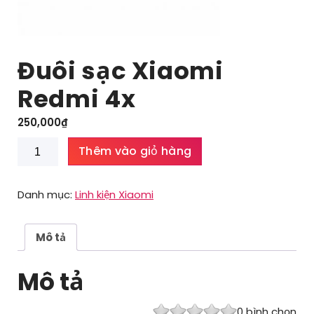
Đuôi sạc Xiaomi
Redmi 4x
250,000
₫
Đuôi
Thêm vào giỏ hàng
sạc
Xiaomi
Redmi
Danh mục:
Linh kiện Xiaomi
4x
số
lượng
Mô tả
Mô tả
0
bình chọn