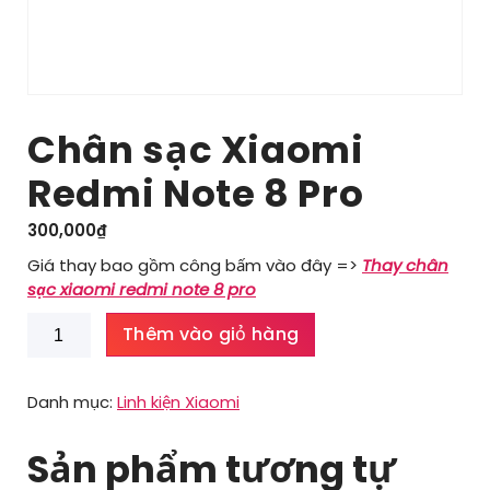
Chân sạc Xiaomi
Redmi Note 8 Pro
300,000
₫
Giá thay bao gồm công bấm vào đây =>
Thay chân
sạc xiaomi redmi note 8 pro
Chân
Thêm vào giỏ hàng
sạc
Xiaomi
Redmi
Danh mục:
Linh kiện Xiaomi
Note
8
Sản phẩm tương tự
Pro