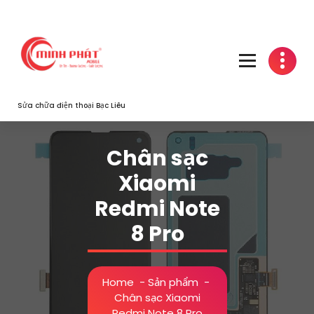
Skip
to
content
Sửa chữa điện thoại Bạc Liêu
Chân sạc
Xiaomi
Redmi Note
8 Pro
Home
-
Sản phẩm
-
Chân sạc Xiaomi
Redmi Note 8 Pro