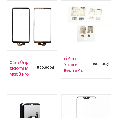
số
lượng
Ổ Sim
Cảm Ứng
150,000
₫
Xiaomi
500,000
₫
Xiaomi Mi
Redmi 4x
Max 3 Pro