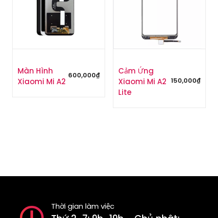
Màn Hình
Cảm Ứng
600,000
₫
150,000
₫
Xiaomi Mi A2
Xiaomi Mi A2
Lite
Thời gian làm việc