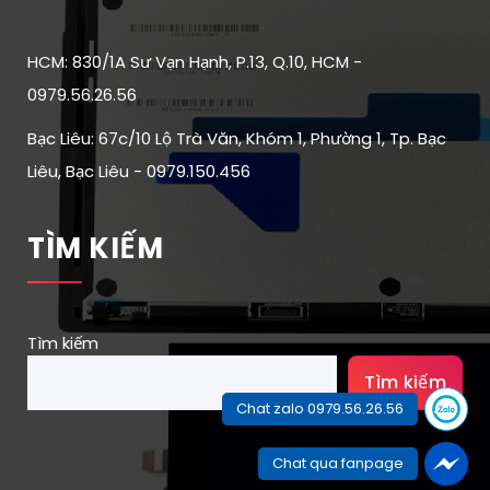
HCM: 830/1A Sư Vạn Hạnh, P.13, Q.10, HCM -
0979.56.26.56
Bạc Liêu: 67c/10 Lộ Trà Văn, Khóm 1, Phường 1, Tp. Bạc
Liêu, Bạc Liêu - 0979.150.456
TÌM KIẾM
Tìm kiếm
Tìm kiếm
Chat zalo 0979.56.26.56
Chat qua fanpage