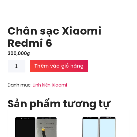
Chân sạc Xiaomi
Redmi 6
300,000
₫
Chân
Thêm vào giỏ hàng
sạc
Xiaomi
Redmi
Danh mục:
Linh kiện Xiaomi
6
số
Sản phẩm tương tự
lượng