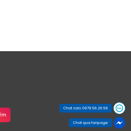
Chat zalo 0979.56.26.56
iếm
Chat qua fanpage