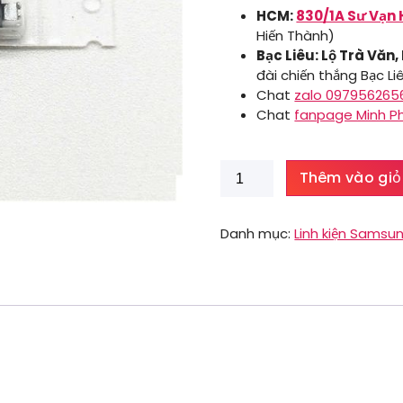
HCM:
830/1A Sư Vạn 
Hiến Thành)
Bạc Liêu: Lộ Trà Văn,
đài chiến thắng Bạc Li
Chat
zalo 097956265
Chat
fanpage Minh P
Chân
Thêm vào giỏ
sạc
Samsung
On7
Danh mục:
Linh kiện Samsu
số
lượng