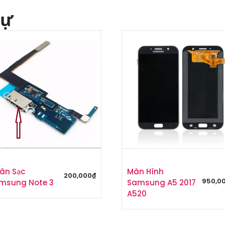
tự
ân Sạc
Màn Hình
200,000
₫
950,0
msung Note 3
Samsung A5 2017
A520