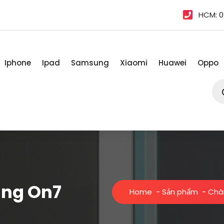
HCM: 0
Iphone
Ipad
Samsung
Xiaomi
Huawei
Oppo
Tì
kiế
sản
ph
ng On7
Home
-
Sản phẩm
-
Châ