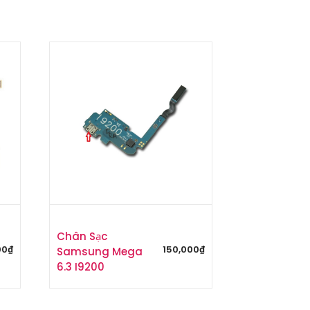
Chân Sạc
00
₫
150,000
₫
Samsung Mega
6.3 I9200