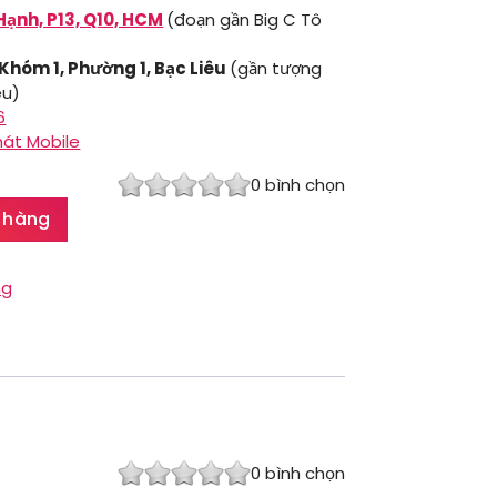
Hạnh, P13, Q10, HCM
(đoạn gần Big C Tô
 Khóm 1, Phường 1, Bạc Liêu
(gần tượng
êu)
6
hát Mobile
0
bình chọn
 hàng
ng
0
bình chọn