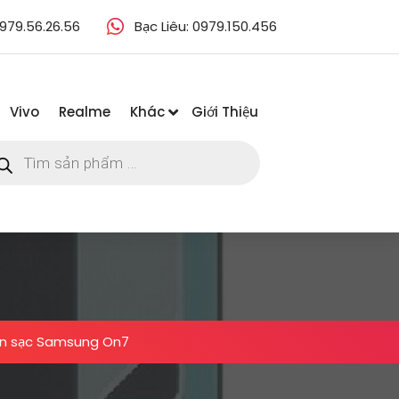
979.56.26.56
Bạc Liêu: 0979.150.456
Vivo
Realme
Khác
Giới Thiệu
m
m
ẩm
n sạc Samsung On7