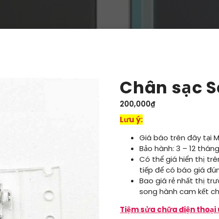
Chân sạc 
200,000
₫
Lưu ý:
Giá báo trên đây tại 
Bảo hành: 3 – 12 tháng
Có thể giá hiển thị tr
tiếp để có báo giá đú
Bao giá rẻ nhất thị tr
song hành cam kết ch
Tiệm sửa chữa điện thoại 