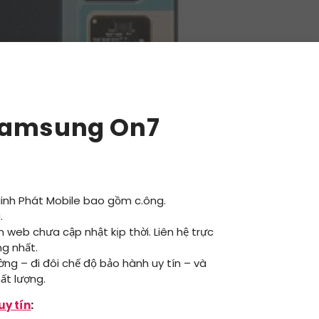
Samsung On7
Minh Phát Mobile bao gồm c.ông.
.
ên web chưa cập nhật kịp thời. Liên hệ trực
ng nhất.
ường – đi đôi chế độ bảo hành uy tín – và
ất lượng.
uy tín
: